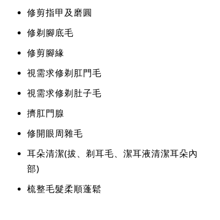
修剪指甲及磨圓
修剃腳底毛
修剪腳緣
視需求修剃肛門毛
視需求修剃肚子毛
擠肛門腺
修開眼周雜毛
耳朵清潔(拔、剃耳毛、潔耳液清潔耳朵內
部)
梳整毛髮柔順蓬鬆