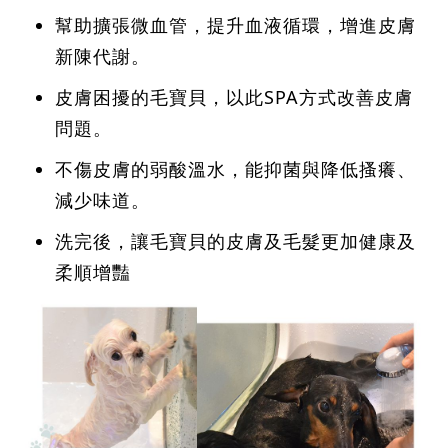
幫助擴張微血管，提升血液循環，增進皮膚
新陳代謝。
皮膚困擾的毛寶貝，以此SPA方式改善皮膚
問題。
不傷皮膚的弱酸溫水，能抑菌與降低搔癢、
減少味道。
洗完後，讓毛寶貝的皮膚及毛髮更加健康及
柔順增豔