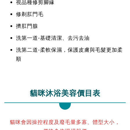
視品種修剪腳緣
修剃肛門毛
擠肛門腺
洗第一道-基礎清潔、去污去油
洗第二道-柔軟保濕，保護皮膚與毛髮更加柔
順
貓咪沐浴美容價目表
貓咪會因操控程度及廢毛量多寡、體型大小，